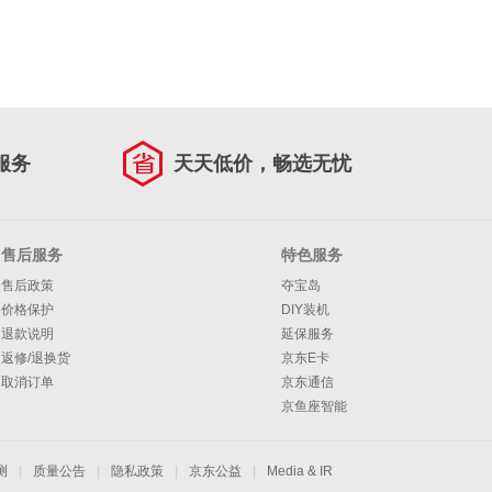
服务
天天低价，畅选无忧
售后服务
特色服务
售后政策
夺宝岛
价格保护
DIY装机
退款说明
延保服务
返修/退换货
京东E卡
取消订单
京东通信
京鱼座智能
测
|
质量公告
|
隐私政策
|
京东公益
|
Media & IR