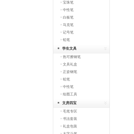
宝珠笔
中性笔
白板笔
马克笔
记号笔
铅笔
学生文具
热可擦钢笔
文具礼盒
正姿钢笔
铅笔
中性笔
绘图工具
文房四宝
毛笔专区
书法套装
礼盒包装
大字斗笔