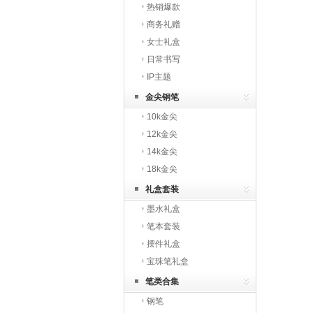
热销爆款
商务礼赠
女士礼盒
日常书写
IP主题
金尖钢笔
10k金尖
12k金尖
14k金尖
18k金尖
礼盒套装
墨水礼盒
笔本套装
摆件礼盒
宝珠笔礼盒
笔类合集
钢笔