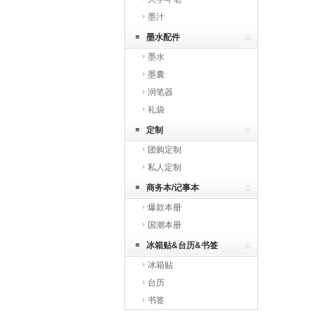
墨汁
墨水配件
墨水
墨囊
润笔器
礼袋
定制
团购定制
私人定制
商务本/记事本
爆款本册
国潮本册
冰箱贴&台历&书签
冰箱贴
台历
书签