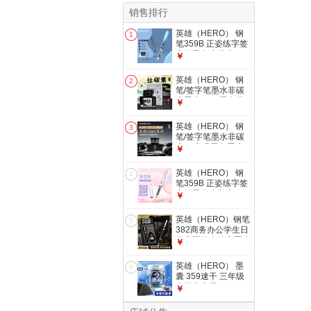
销售排行
英雄（HERO） 钢
1
笔359B 正姿练字签
字笔男女小学生3-6
￥
年级可换墨囊生日礼
物孩儿童 EF尖 渐变
英雄（HERO） 钢
2
深蓝
笔/签字笔墨水非碳
素墨水50ml黑色英
￥
雄墨水204
英雄（HERO） 钢
3
笔/签字笔墨水非碳
素60毫升黑色墨水
￥
8806
英雄（HERO） 钢
4
笔359B 正姿练字签
字笔男女小学生3-6
￥
年级可换墨囊生日礼
物孩儿童 EF尖 渐变
英雄（HERO）钢笔
5
粉白
382商务办公学生日
常书写铱金签字墨水
￥
礼盒装 黑色明尖
英雄（HERO） 墨
6
囊 359速干 三年级
小学生专用 3.4mm
￥
口径 蓝黑色 50支